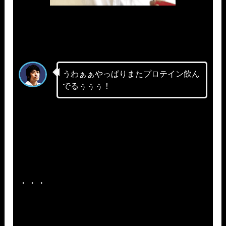
うわぁぁやっぱりまたプロテイン飲ん
でるぅぅぅ！
・・・