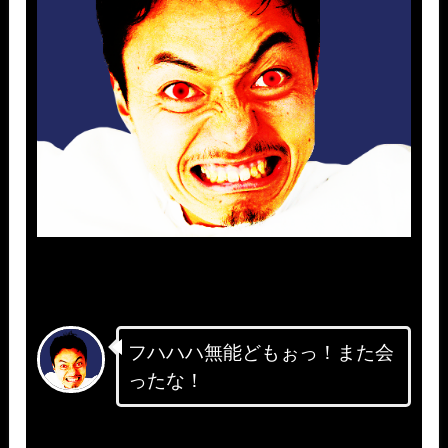
フハハハ無能どもぉっ！また会
ったな！