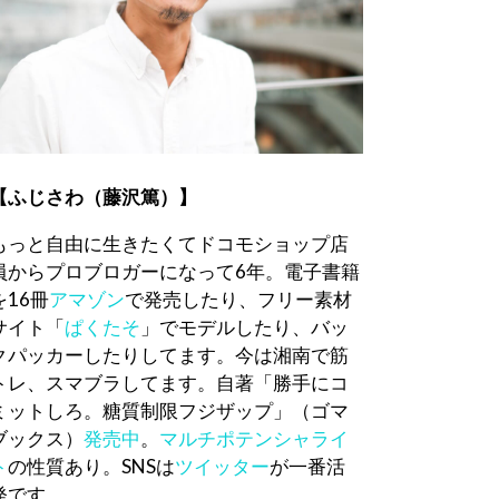
【ふじさわ（藤沢篤）】
もっと自由に生きたくてドコモショップ店
員からプロブロガーになって6年。電子書籍
を16冊
アマゾン
で発売したり、フリー素材
サイト「
ぱくたそ
」でモデルしたり、バッ
クパッカーしたりしてます。今は湘南で筋
トレ、スマブラしてます。自著「勝手にコ
ミットしろ。糖質制限フジザップ」（ゴマ
ブックス）
発売中
。
マルチポテンシャライ
ト
の性質あり。SNSは
ツイッター
が一番活
発です。