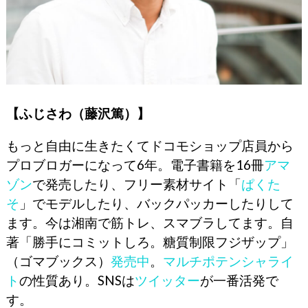
【ふじさわ（藤沢篤）】
もっと自由に生きたくてドコモショップ店員から
プロブロガーになって6年。電子書籍を16冊
アマ
ゾン
で発売したり、フリー素材サイト「
ぱくた
そ
」でモデルしたり、バックパッカーしたりして
ます。今は湘南で筋トレ、スマブラしてます。自
著「勝手にコミットしろ。糖質制限フジザップ」
（ゴマブックス）
発売中
。
マルチポテンシャライ
ト
の性質あり。SNSは
ツイッター
が一番活発で
す。