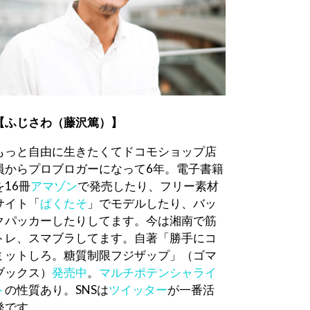
【ふじさわ（藤沢篤）】
もっと自由に生きたくてドコモショップ店
員からプロブロガーになって6年。電子書籍
を16冊
アマゾン
で発売したり、フリー素材
サイト「
ぱくたそ
」でモデルしたり、バッ
クパッカーしたりしてます。今は湘南で筋
トレ、スマブラしてます。自著「勝手にコ
ミットしろ。糖質制限フジザップ」（ゴマ
ブックス）
発売中
。
マルチポテンシャライ
ト
の性質あり。SNSは
ツイッター
が一番活
発です。