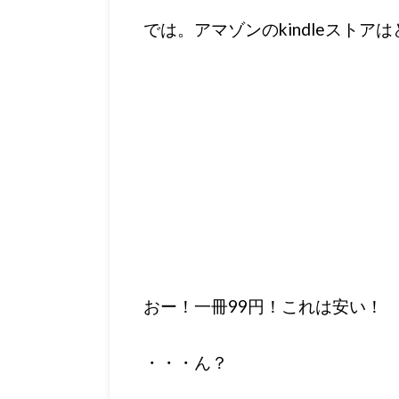
では。アマゾンのkindleストア
おー！一冊99円！これは安い！
・・・ん？