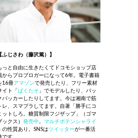
【ふじさわ（藤沢篤）】
もっと自由に生きたくてドコモショップ店
員からプロブロガーになって6年。電子書籍
を16冊
アマゾン
で発売したり、フリー素材
サイト「
ぱくたそ
」でモデルしたり、バッ
クパッカーしたりしてます。今は湘南で筋
トレ、スマブラしてます。自著「勝手にコ
ミットしろ。糖質制限フジザップ」（ゴマ
ブックス）
発売中
。
マルチポテンシャライ
ト
の性質あり。SNSは
ツイッター
が一番活
発です。