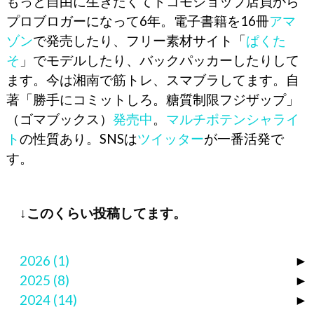
もっと自由に生きたくてドコモショップ店員から
プロブロガーになって6年。電子書籍を16冊
アマ
ゾン
で発売したり、フリー素材サイト「
ぱくた
そ
」でモデルしたり、バックパッカーしたりして
ます。今は湘南で筋トレ、スマブラしてます。自
著「勝手にコミットしろ。糖質制限フジザップ」
（ゴマブックス）
発売中
。
マルチポテンシャライ
ト
の性質あり。SNSは
ツイッター
が一番活発で
す。
↓このくらい投稿してます。
2026
(1)
►
2025
(8)
►
2024
(14)
►