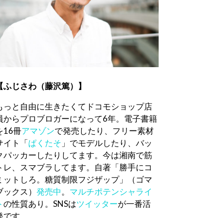
【ふじさわ（藤沢篤）】
もっと自由に生きたくてドコモショップ店
員からプロブロガーになって6年。電子書籍
を16冊
アマゾン
で発売したり、フリー素材
サイト「
ぱくたそ
」でモデルしたり、バッ
クパッカーしたりしてます。今は湘南で筋
トレ、スマブラしてます。自著「勝手にコ
ミットしろ。糖質制限フジザップ」（ゴマ
ブックス）
発売中
。
マルチポテンシャライ
ト
の性質あり。SNSは
ツイッター
が一番活
発です。