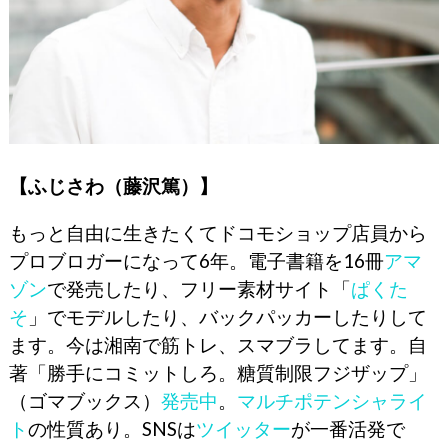
【ふじさわ（藤沢篤）】
もっと自由に生きたくてドコモショップ店員から
プロブロガーになって6年。電子書籍を16冊
アマ
ゾン
で発売したり、フリー素材サイト「
ぱくた
そ
」でモデルしたり、バックパッカーしたりして
ます。今は湘南で筋トレ、スマブラしてます。自
著「勝手にコミットしろ。糖質制限フジザップ」
（ゴマブックス）
発売中
。
マルチポテンシャライ
ト
の性質あり。SNSは
ツイッター
が一番活発で