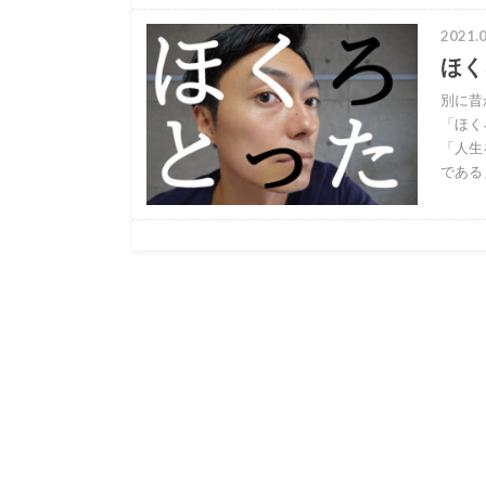
2021.0
ほく
別に昔
「ほく
「人生
である