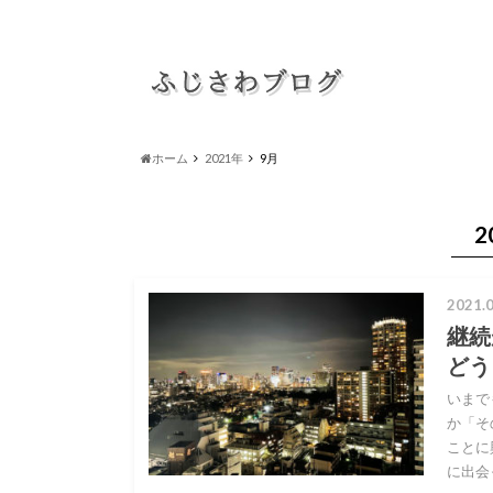
ホーム
2021年
9月
2
2021.0
継続
どう
いまで
か「そ
ことに
に出会