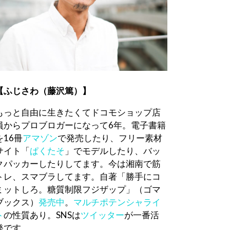
【ふじさわ（藤沢篤）】
もっと自由に生きたくてドコモショップ店
員からプロブロガーになって6年。電子書籍
を16冊
アマゾン
で発売したり、フリー素材
サイト「
ぱくたそ
」でモデルしたり、バッ
クパッカーしたりしてます。今は湘南で筋
トレ、スマブラしてます。自著「勝手にコ
ミットしろ。糖質制限フジザップ」（ゴマ
ブックス）
発売中
。
マルチポテンシャライ
ト
の性質あり。SNSは
ツイッター
が一番活
発です。