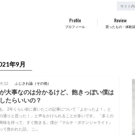
Profile
Review
プロフィール
買ったもの・体験
021年9月
9.12
ふじさわ論（その他）
が大事なのは分かるけど、飽きっぽい僕は
したらいいの？
も、2年くらい前に書いたこの記事について「よかったよ！」と
の通りと思った！」と声をかけられることが多いです。 「多くの
興味を持って、すぐ飽きる」僕が『マルチ・ポテンシャライト』
って救われた話。 こ…