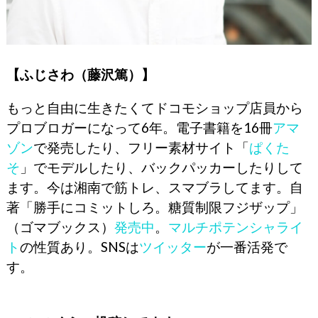
【ふじさわ（藤沢篤）】
もっと自由に生きたくてドコモショップ店員から
プロブロガーになって6年。電子書籍を16冊
アマ
ゾン
で発売したり、フリー素材サイト「
ぱくた
そ
」でモデルしたり、バックパッカーしたりして
ます。今は湘南で筋トレ、スマブラしてます。自
著「勝手にコミットしろ。糖質制限フジザップ」
（ゴマブックス）
発売中
。
マルチポテンシャライ
ト
の性質あり。SNSは
ツイッター
が一番活発で
す。