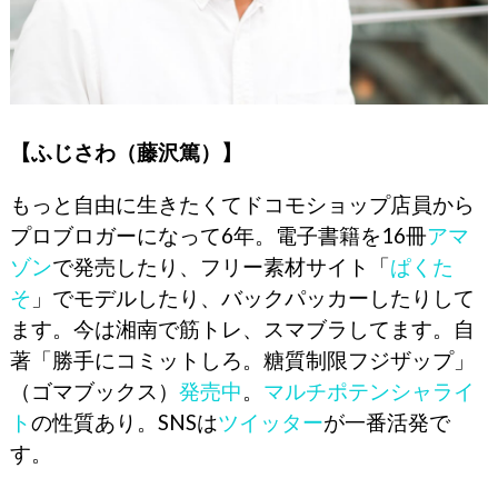
【ふじさわ（藤沢篤）】
もっと自由に生きたくてドコモショップ店員から
プロブロガーになって6年。電子書籍を16冊
アマ
ゾン
で発売したり、フリー素材サイト「
ぱくた
そ
」でモデルしたり、バックパッカーしたりして
ます。今は湘南で筋トレ、スマブラしてます。自
著「勝手にコミットしろ。糖質制限フジザップ」
（ゴマブックス）
発売中
。
マルチポテンシャライ
ト
の性質あり。SNSは
ツイッター
が一番活発で
す。