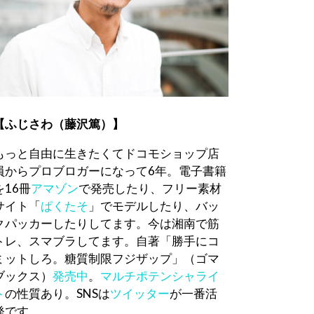
【ふじさわ（藤沢篤）】
もっと自由に生きたくてドコモショップ店
員からプロブロガーになって6年。電子書籍
を16冊
アマゾン
で発売したり、フリー素材
サイト「
ぱくたそ
」でモデルしたり、バッ
クパッカーしたりしてます。今は湘南で筋
トレ、スマブラしてます。自著「勝手にコ
ミットしろ。糖質制限フジザップ」（ゴマ
ブックス）
発売中
。
マルチポテンシャライ
ト
の性質あり。SNSは
ツイッター
が一番活
発です。