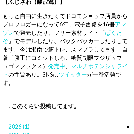
【ふじさわ（藤沢篤）】
もっと自由に生きたくてドコモショップ店員から
プロブロガーになって6年。電子書籍を16冊
アマ
ゾン
で発売したり、フリー素材サイト「
ぱくた
そ
」でモデルしたり、バックパッカーしたりして
ます。今は湘南で筋トレ、スマブラしてます。自
著「勝手にコミットしろ。糖質制限フジザップ」
（ゴマブックス）
発売中
。
マルチポテンシャライ
ト
の性質あり。SNSは
ツイッター
が一番活発で
す。
↓このくらい投稿してます。
2026
(1)
►